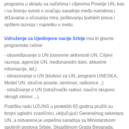
programa u skladu sa načelima i ciljevima Povelje UN, kao
i na širenju svesti o značaju saradnje među narodima i
državama u očuvanju mira, poštovanju ljudskih prava i
opštem razvoju i napretku u svetu.
Udruženje za Ujedinjene nacije Srbije
ima tri glavne
programske celine:
- obaveštavanje o UN (osnovne aktivnosti UN, Ciljevi
razvoja, agencije UN, međunarodni dani, aktuelne
informacije, itd.)
- obrazovanje o UN (klubovi za UN, programi UNESKA,
Model UN, stručne posete, seminari, radionice ..)
- istraživanje o UN (istraživački radovi, naučni skupovi,
okrugli stolovi ...).
Podršku radu UZUNS u proteklih 65 godina pružili su
brojni ugledni zvaničnici, uključujući Generalnog sekretara
UN, a ostvarena je uspešna saradnja sa Ministarstvom
spoljnih poslova Srbije, Skupštinom Grada Beograda,