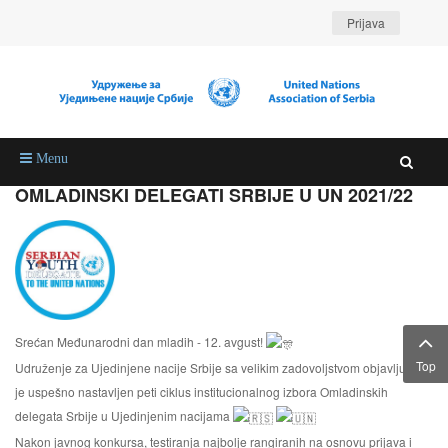
Prijava
Menu
OMLADINSKI DELEGATI SRBIJE U UN 2021/22
Srećan Međunarodni dan mladih - 12. avgust!
Top
Udruženje za Ujedinjene nacije Srbije sa velikim zadovoljstvom objavljuje da
je uspešno nastavljen peti ciklus institucionalnog izbora Omladinskih
delegata Srbije u Ujedinjenim nacijama
Nakon javnog konkursa, testiranja najbolje rangiranih na osnovu prijava i