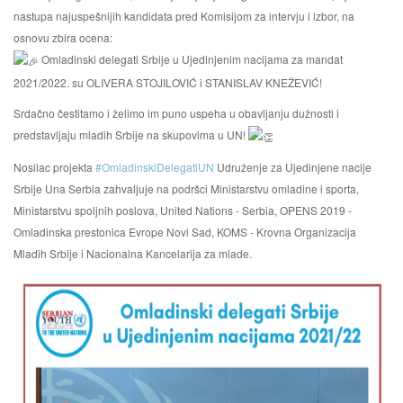
nastupa najuspešnijih kandidata pred Komisijom za intervju i izbor, na
osnovu zbira ocena:
Omladinski delegati Srbije u Ujedinjenim nacijama za mandat
2021/2022. su OLIVERA STOJILOVIĆ i STANISLAV KNEŽEVIĆ!
Srdačno čestitamo i želimo im puno uspeha u obavljanju dužnosti i
predstavljaju mladih Srbije na skupovima u UN!
Nosilac projekta
#OmladinskiDelegatiUN
Udruženje za Ujedinjene nacije
Srbije Una Serbia zahvaljuje na podršci Ministarstvu omladine i sporta,
Ministarstvu spoljnih poslova, United Nations - Serbia, OPENS 2019 -
Omladinska prestonica Evrope Novi Sad, KOMS - Krovna Organizacija
Mladih Srbije i Nacionalna Kancelarija za mlade.