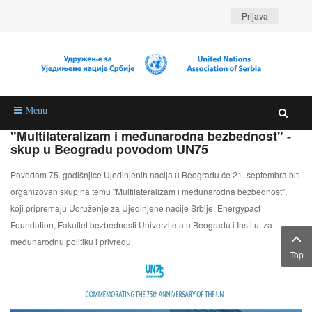
Prijava
Menu
"Multilateralizam i međunarodna bezbednost" -
skup u Beogradu povodom UN75
Povodom 75. godišnjice Ujedinjenih nacija u Beogradu će 21. septembra biti
organizovan skup na temu "Multilateralizam i međunarodna bezbednost",
koji pripremaju Udruženje za Ujedinjene nacije Srbije, Energypact
Foundation, Fakultet bezbednosti Univerziteta u Beogradu i Institut za
međunarodnu politiku i privredu.
Top