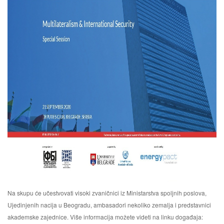
Na skupu će učestvovati visoki zvaničnici iz Ministarstva spoljnih poslova,
Ujedinjenih nacija u Beogradu, ambasadori nekoliko zemalja i predstavnici
akademske zajednice. Više informacija možete videti na linku događaja: