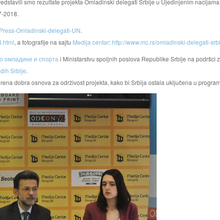
redstavili smo rezultate projekta Omladinski delegati Srbije u Ujedinjenim nacijama
7-2018.
m/Press-Omladinski-delegati-UN
.
8.html
, a fotografije na sajtu
Medija centar
:
http://www.mc.rs/omladinski-delegati-srb
о омладине и спорта
i Ministarstvu spoljnih poslova Republike Srbije na podršci 
dih Srbije
.
orena dobra osnova za održivost projekta, kako bi
Srbija
ostala uključena u progra