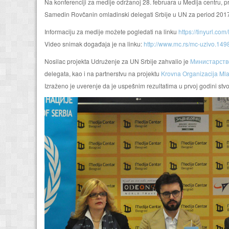
Na konferenciji za medije održanoj 28. februara u Medija centru, p
Samedin Rovčanin
omladinski delegati Srbije u UN za period 201
Informaciju za medije možete pogledati na linku
https://tinyurl.co
Video snimak događaja je na linku:
http://www.mc.rs/mc-uzivo.149
Nosilac projekta Udruženje za UN Srbije zahvalio je
Министарств
delegata, kao i na partnerstvu na projektu
Krovna Organizacija Mla
Izraženo je uverenje da je uspešnim rezultatima u prvoj godini stv