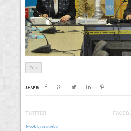
Prev
SHARE:
TWITTER
FACEB
Tweets by unaserbia