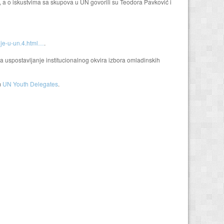
, a o iskustvima sa skupova u UN govorili su Teodora Pavković i
ije-u-un.4.html…
.
za uspostavljanje institucionalnog okvira izbora omladinskih
m
UN Youth Delegates
.