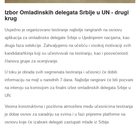
Izbor Omladinskih delegata Srbije u UN - drugi
krug
Uspešno je organizovano testiranje najbolje rangiranih na osnovu
aplikacija za omladinske delegate Srbije u Ujedinjenim nacijama, kao
druga faza selekcije. Zahvaljujemo na učešću i visokoj motivaciji svih
kandidata/tkinja koji su učestvovali na testiranju, kao i posvećenosti
članova grupe za ocenjivanje.
U toku je obrada svih segmenata testiranja i učesnici će dobiti
informaciju na mejl u narednih 7 dana. Najbolje rangirani će biti pozvani
na intervju sa komisijom za finalni
izbor omladinskih delegata Srbije u
UN.
Veoma konstruktivna i pozitivna atmosfera među učesnicima testiranja
je dobar osnov za saradnju sa svima i u fazi pripreme platforme na
osnovu koje će izabrani delegati zastupati mlade iz Srbije.