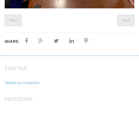
Prev
Next
SHARE:
TWITTER
Tweets by unaserbia
FACEBOOK