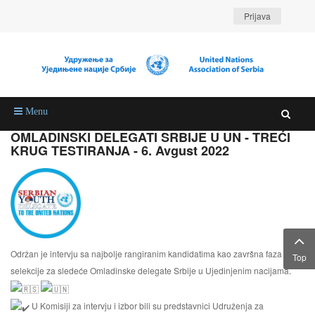
Prijava
Menu
OMLADINSKI DELEGATI SRBIJE U UN - TREĆI
KRUG TESTIRANJA - 6. Avgust 2022
Održan je intervju sa najbolje rangiranim kandidatima kao završna faza
Top
selekcije za sledeće Omladinske delegate Srbije u Ujedinjenim nacijama.
U Komisiji za intervju i izbor bili su predstavnici Udruženja za