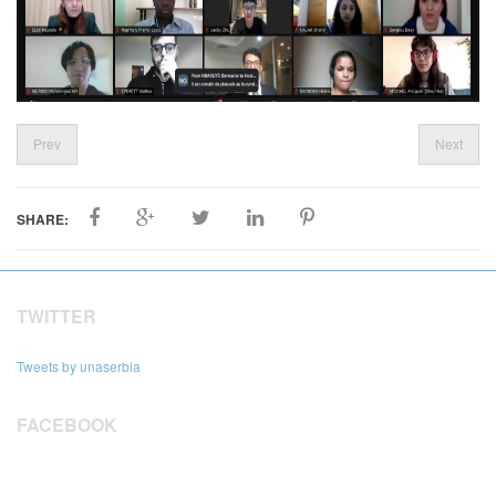
Prev
Next
SHARE:
TWITTER
Tweets by unaserbia
FACEBOOK