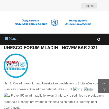
Prijava
Menu
UNESCO FORUM MLADIH - NOVEMBAR 2021
Na 12. Omladinskom forumu Uneska kao predstavnik iz Srbije učestvovao je
Top
Stanislav Knežević, Omladinski delegat Srbije u UN.
Preko 150 mladih radilo je tokom 3 intenzivne sedmice na predlaganju
preporuka i rešenja predvođenih mladima za zajedničko kreiranje post-
COVID sveta.