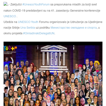
Zaključci
#UnescoYouthForum
sa preporukama mladih za bolji svet
nakon COVID-19 predstavljeni su na 41. zasedanju Generalne konferencije
UNESCO
.
Učešće na
UNESCO Youth
Forumu organizovalo je Udruženje za Ujedinjene
nacije Srbije
Una Serbia
uz podršku
Министарство омладине и спорта
, u
okviru projekta
#OmladinskiDelegatiUN
.