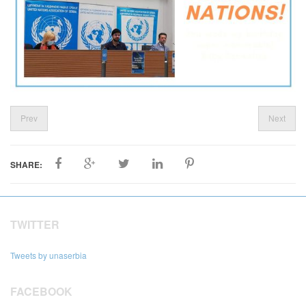
Prev
Next
SHARE:
TWITTER
Tweets by unaserbia
FACEBOOK