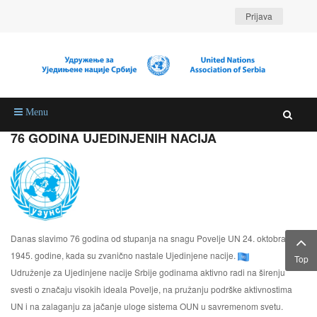
Prijava
Menu
76 GODINA UJEDINJENIH NACIJA
Danas slavimo 76 godina od stupanja na snagu Povelje UN 24. oktobra
1945. godine, kada su zvanično nastale Ujedinjene nacije.
Top
Udruženje za Ujedinjene nacije Srbije godinama aktivno radi na širenju
svesti o značaju visokih ideala Povelje, na pružanju podrške aktivnostima
UN i na zalaganju za jačanje uloge sistema OUN u savremenom svetu.