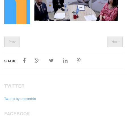
Prev
Next
SHARE:
TWITTER
Tweets by unaserbia
FACEBOOK