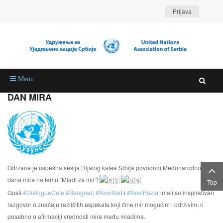
Prijava
Menu
DAN MIRA
Održana je uspešna sesija Dijalog kafea Srbija povodom Međunarodnog
dana mira na temu “Mladi za mir”!
Top
Gosti
#DialogueCafe
#Beograd
,
#NoviSad
i
#NoviPazar
imali su inspirativan
razgovor o značaju različitih aspekata koji čine mir mogućim i održivim, o
posebno o afirmaciji vrednosti mira među mladima.