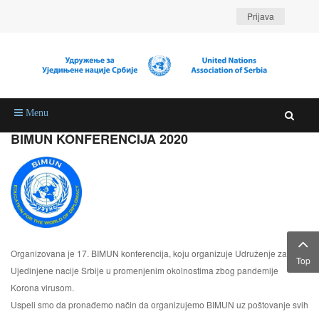
Prijava
Menu
BIMUN KONFERENCIJA 2020
Organizovana je 17. BIMUN konferencija, koju organizuje Udruženje za
Top
Ujedinjene nacije Srbije u promenjenim okolnostima zbog pandemije
Korona virusom.
Uspeli smo da pronađemo način da organizujemo BIMUN uz poštovanje svih