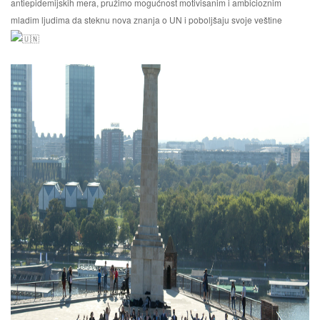
antiepidemijskih mera, pružimo mogućnost motivisanim i ambicioznim
mladim ljudima da steknu nova znanja o UN i poboljšaju svoje veštine