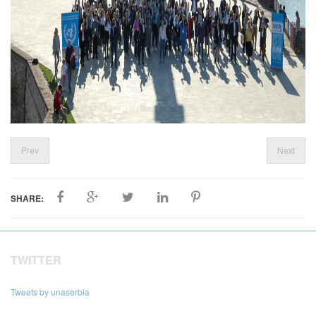
Prev
Next
SHARE:
TWITTER
Tweets by unaserbia