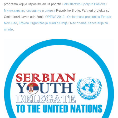
programa koji je uspostavljen uz podršku
Ministarstvo Spoljnih Poslova
i
Министарство омладине и спорта
Republike Srbije. Partneri projekta su
Omladinski savez udruženja
OPENS 2019 - Omladinska prestonica Evrope
Novi Sad
,
Krovna Organizacija Mladih Srbije
i
Nacionalna Kancelarija za
mlade
.