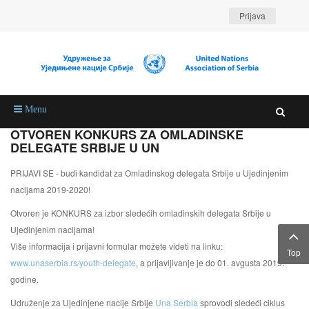
Prijava
Menu
OTVOREN KONKURS ZA OMLADINSKE
DELEGATE SRBIJE U UN
PRIJAVI SE - budi kandidat za Omladinskog delegata Srbije u Ujedinjenim
nacijama 2019-2020!
Otvoren je KONKURS za izbor sledećih omladinskih delegata Srbije u
Ujedinjenim nacijama!
Više informacija i prijavni formular možete videti na linku:
Top
www.unaserbia.rs/youth-delegate
, a prijavljivanje je do 01. avgusta 2019.
godine.
Udruženje za Ujedinjene nacije Srbije
Una Serbia
sprovodi sledeći ciklus